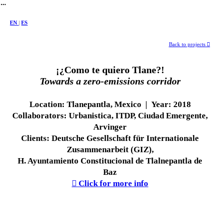
︎
EN
|
ES
Back to projects ︎
¡¿Como te quiero Tlane?!
Towards a zero-emissions corridor
Location:
Tlanepantla, Mexico |
Year:
2018
Collaborators:
Urbanistica, ITDP, Ciudad Emergente,
Arvinger
Clients:
Deutsche Gesellschaft für Internationale
Zusammenarbeit (GIZ),
H. Ayuntamiento Constitucional de Tlalnepantla de
Baz
︎ Click for more info